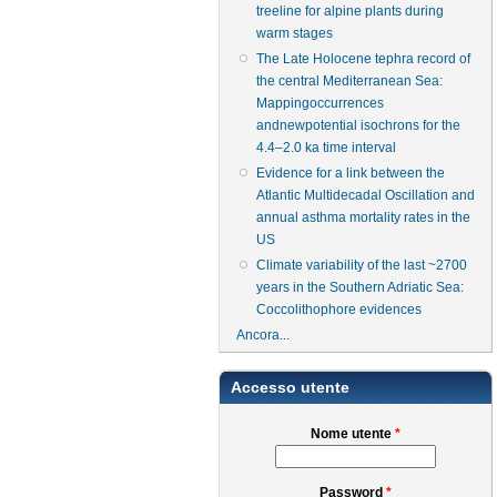
treeline for alpine plants during
warm stages
The Late Holocene tephra record of
the central Mediterranean Sea:
Mappingoccurrences
andnewpotential isochrons for the
4.4–2.0 ka time interval
Evidence for a link between the
Atlantic Multidecadal Oscillation and
annual asthma mortality rates in the
US
Climate variability of the last ~2700
years in the Southern Adriatic Sea:
Coccolithophore evidences
Ancora...
Accesso utente
Nome utente
*
Password
*