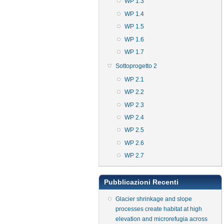
WP 1.3
WP 1.4
WP 1.5
WP 1.6
WP 1.7
Sottoprogetto 2
WP 2.1
WP 2.2
WP 2.3
WP 2.4
WP 2.5
WP 2.6
WP 2.7
Pubblicazioni Recenti
Glacier shrinkage and slope
processes create habitat at high
elevation and microrefugia across