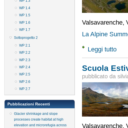
WP 1.3
WP 1.4
WP 1.5
Valsavarenche, V
WP 1.6
WP 1.7
La Alpine Summ
Sottoprogetto 2
WP 2.1
Leggi tutto
su Scu
WP 2.2
WP 2.3
Scuola Esti
WP 2.4
WP 2.5
pubblicato da
silvi
WP 2.6
WP 2.7
Pubblicazioni Recenti
Glacier shrinkage and slope
processes create habitat at high
Valsavarenche, Va
elevation and microrefugia across