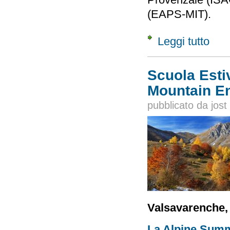
(EAPS-MIT).
Leggi tutto
su Scu
Scuola Esti
Mountain E
pubblicato da
jost
Valsavarenche, 
La Alpine Sum