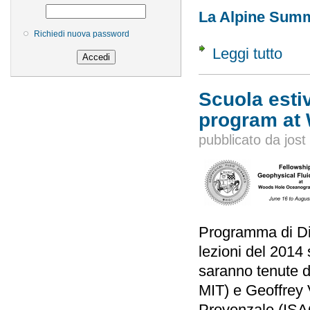
La Alpine Sum
Richiedi nuova password
Leggi tutto
su Scu
Scuola esti
program at
pubblicato da
jost
Programma di Din
lezioni del 2014
saranno tenute 
MIT) e Geoffrey V
Provenzale (ISAC