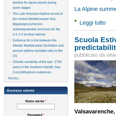
treeline for alpine plants during
La Alpine summ
warm stages
The Late Holocene tephra record of
the central Mediterranean Sea:
Leggi tutto
su Scu
Mappingoccurrences
andnewpotential isochrons for the
4.4–2.0 ka time interval
Scuola Esti
Evidence for a link between the
predictabili
Atlantic Multidecadal Oscillation and
annual asthma mortality rates in the
pubblicato da
silvi
US
Climate variability of the last ~2700
years in the Southern Adriatic Sea:
Coccolithophore evidences
Ancora...
Accesso utente
Nome utente
*
Valsavarenche, 
Password
*